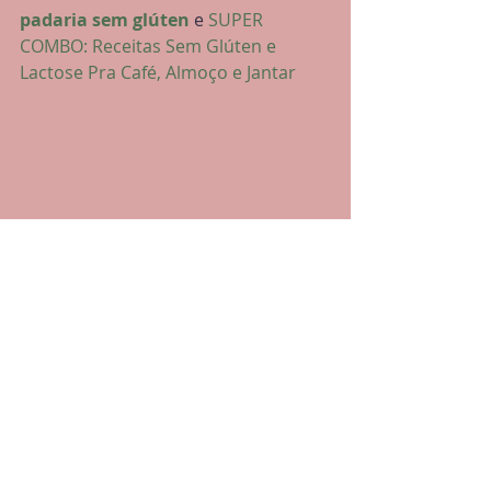
padaria sem glúten
 e 
SUPER 
COMBO: Receitas Sem Glúten e 
Lactose Pra Café, Almoço e Jantar